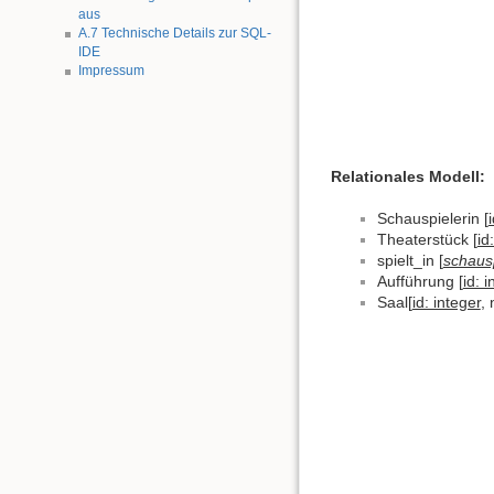
aus
A.7 Technische Details zur SQL-
IDE
Impressum
Relationales Modell:
Schauspielerin [
Theaterstück [
id
spielt_in [
schausp
Aufführung [
id: i
Saal[
id: integer
,