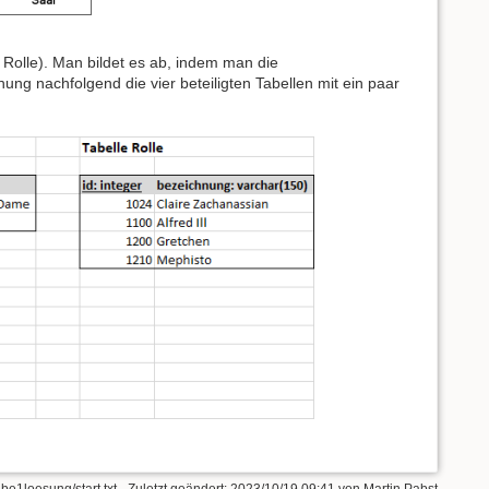
ie Rolle). Man bildet es ab, indem man die
ng nachfolgend die vier beteiligten Tabellen mit ein paar
be1loesung/start.txt
· Zuletzt geändert:
2023/10/19 09:41
von
Martin Pabst