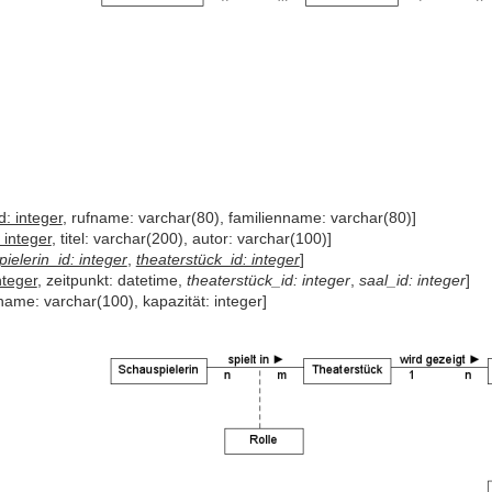
id: integer
, rufname: varchar(80), familienname: varchar(80)]
: integer
, titel: varchar(200), autor: varchar(100)]
ielerin_id: integer
,
theaterstück_id: integer
]
nteger
, zeitpunkt: datetime,
theaterstück_id: integer
,
saal_id: integer
]
 name: varchar(100), kapazität: integer]