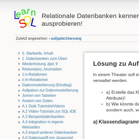
Relationale Datenbanken kenne
ausprobieren!
Zuletzt angesehen:
aufgabe1loesung
•
0. Startseite, Inhalt
1. Datenbanken zum Üben
Lösung zu Auf
Wiederholung Jgst. 9
Redundanz, Anomalien
In einem Theater soll 
1:n-Relationen
n:m-Relationen
verwaltet werden.
Datenmodellierung (Einstieg)
Aufgaben zur Datenmodellierung
a) Erstelle das 
Joinen von Tabellen
Attribute)!
Ändern von Daten
b) Wie könnte da
A.1 Gute Tutorials/Videos
sondern auch, we
A.2 Video-Tutorials zur SQL-IDE
A.3 Beispieldatenbanken
a) Klassendiagramm
A.4 Integration in eigene
Webseiten
A.5 Import anderer Datenbanken
A.6 Dateizugriff von Javascript