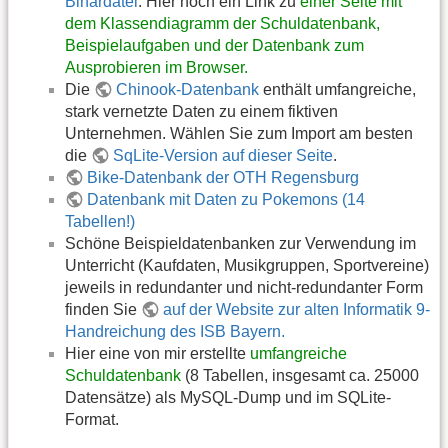
Binärdatei
. Hier noch ein Link zu
einer Seite mit
dem Klassendiagramm der Schuldatenbank,
Beispielaufgaben und der Datenbank zum
Ausprobieren im Browser.
Die
Chinook-Datenbank
enthält umfangreiche,
stark vernetzte Daten zu einem fiktiven
Unternehmen. Wählen Sie zum Import am besten
die
SqLite-Version auf dieser Seite
.
Bike-Datenbank der OTH Regensburg
Datenbank mit Daten zu Pokemons (14
Tabellen!)
Schöne Beispieldatenbanken zur Verwendung im
Unterricht (Kaufdaten, Musikgruppen, Sportvereine)
jeweils in redundanter und nicht-redundanter Form
finden Sie
auf der Website zur alten Informatik 9-
Handreichung des ISB Bayern.
Hier eine von mir erstellte
umfangreiche
Schuldatenbank
(8 Tabellen, insgesamt ca. 25000
Datensätze) als MySQL-Dump und im SQLite-
Format.