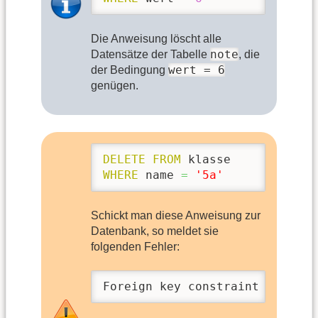
Die Anweisung löscht alle
note
Datensätze der Tabelle
, die
wert = 6
der Bedingung
genügen.
DELETE
FROM
WHERE
 name 
=
'5a'
Schickt man diese Anweisung zur
Datenbank, so meldet sie
folgenden Fehler:
Foreign key constraint failed.